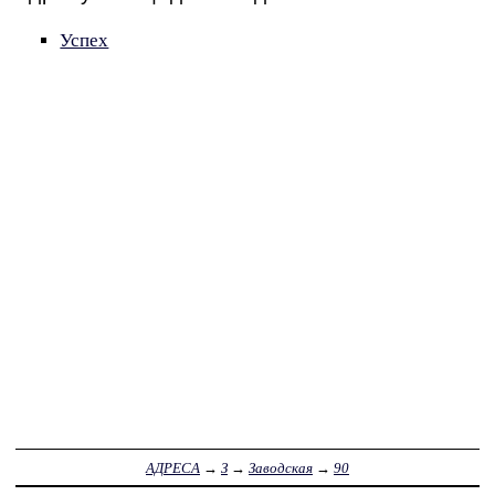
Успех
АДРЕСА
→
З
→
Заводская
→
90