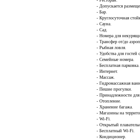
- Допускается размещ
- Бар.
- Круглосуточная стой
- Сауна.
- Сад.
- Номера для некурящ
- Трансфер от/до аэроп
- Рыбная ловля.
- Удобства для госте
- Семейные номера.
- Бесплатная парковка.
- Интернет.
- Массаж.
- Гидромассажная ван
- Пешие прогулки.
- Принадлежности для
- Отопление.
- Хранение багажа.
- Магазины на террит
- Wi-Fi.
- Открытый плаватель
- Бесплатный Wi-Fi.
- Кондиционер.