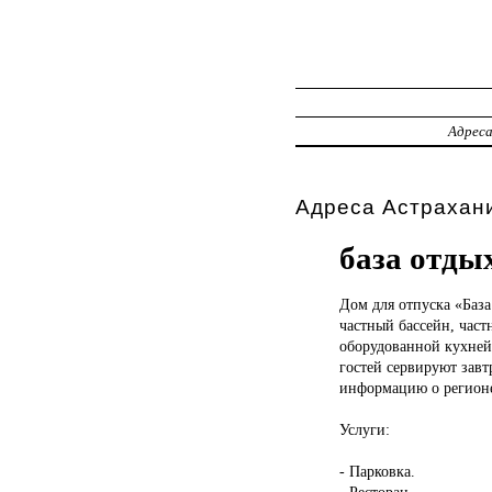
Адрес
Адреса Астрахани
база отды
Дом для
отпуска «База
частный бассейн, част
оборудованной кухней
гостей сервируют завт
информацию о регионе.
Услуги:
- Парковка.
- Ресторан.