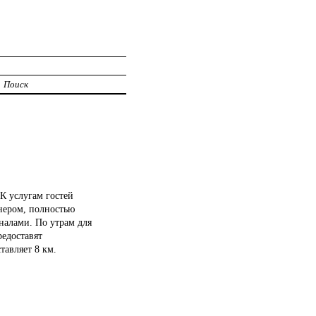
Поиск
К услугам гостей
онером, полностью
налами. По утрам для
редоставят
тавляет 8 км.