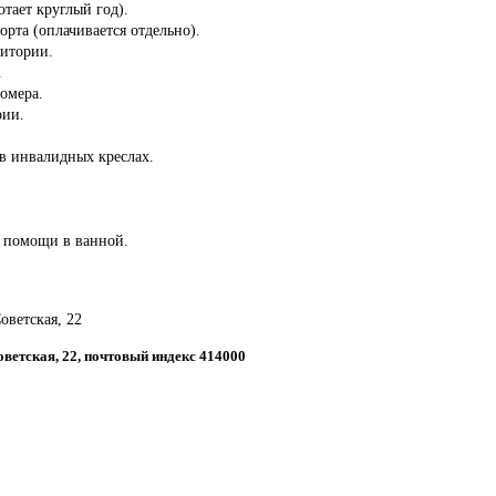
отает круглый год).
орта (оплачивается отдельно).
ритории.
.
омера.
рии.
 в инвалидных креслах.
 помощи в ванной.
Советская, 22
Советская, 22, почтовый индекс 414000