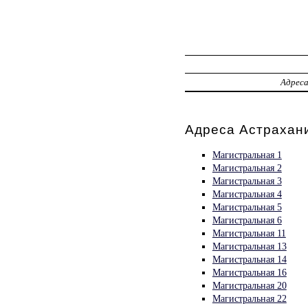
Адрес
Адреса Астрахани
Магистральная 1
Магистральная 2
Магистральная 3
Магистральная 4
Магистральная 5
Магистральная 6
Магистральная 11
Магистральная 13
Магистральная 14
Магистральная 16
Магистральная 20
Магистральная 22