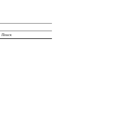
Поиск