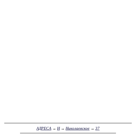
АДРЕСА
→
Н
→
Николаевское
→
37