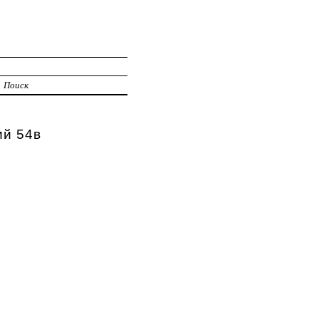
Поиск
ий 54в