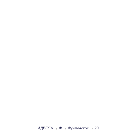
АДРЕСА
→
Ф
→
Фунтовское
→
23