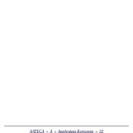
АДРЕСА
→
А
→
Академика Королева
→
10